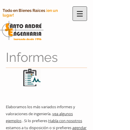
Todo en Bienes Raíces
¡en un
lugar!
Informes
Informes
técnicos
Elaboramos los más variados informes y
valoraciones de ingeniería.
vea algunos
ejemplos
. Si lo prefieres
Habla con nosotros
estamos a tu disposición o si prefieres
agendar