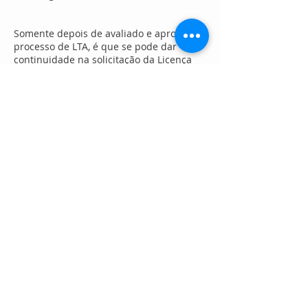
Somente depois de avaliado e aprovado o
processo de LTA, é que se pode dar
continuidade na solicitação da Licença
Sanitária e/ou Autorização de
Funcionamento da Empresa.
Como a nossa empresa pode ajudar
você?
O nosso trabalho consiste no
levantamento técnico/operacional das
necessidades da sua empresa, avaliação
das edificações, elaboração do processo,
protocolo e aprovação final.
Llamada
Tel:
+55 11 99803-1613
Somos un negocio operado
y de propiedad familiar.